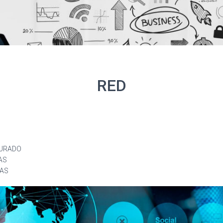
RED
TURADO
AS
CAS