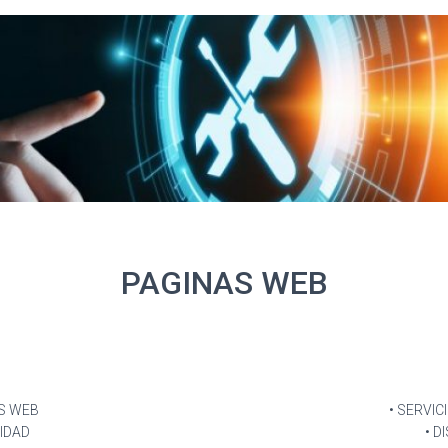
PAGINAS WEB
AS WEB
• SERVI
CIDAD
• D