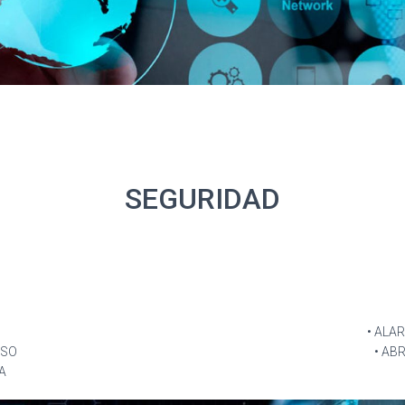
SEGURIDAD
• ALA
ESO
• AB
A